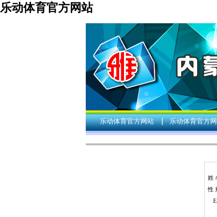
乐动体育官方网站
乐动体育官方网站
乐动体育官方网
姓
性
E