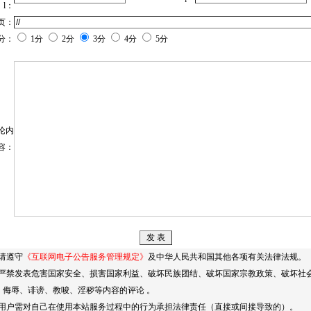
l：
 页：
 分：
1分
2分
3分
4分
5分
论内
容：
请遵守
《互联网电子公告服务管理规定》
及中华人民共和国其他各项有关法律法规。
严禁发表危害国家安全、损害国家利益、破坏民族团结、破坏国家宗教政策、破坏社
、侮辱、诽谤、教唆、淫秽等内容的评论 。
用户需对自己在使用本站服务过程中的行为承担法律责任（直接或间接导致的）。