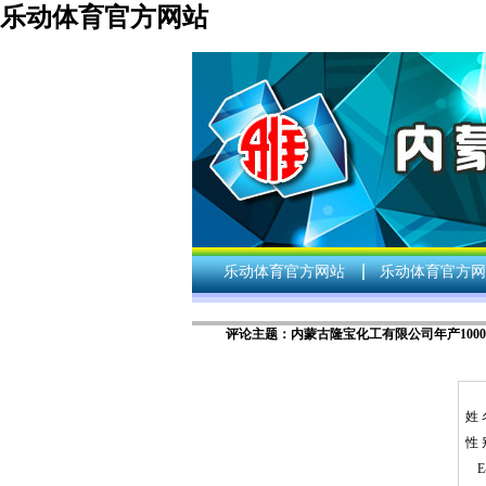
乐动体育官方网站
乐动体育官方网站
乐动体育官方网
评论主题：内蒙古隆宝化工有限公司年产1000吨
姓
性
E