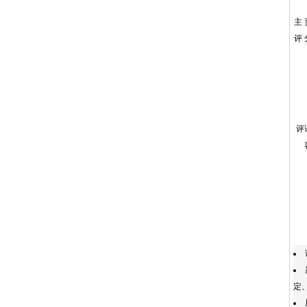
主
评
评
定