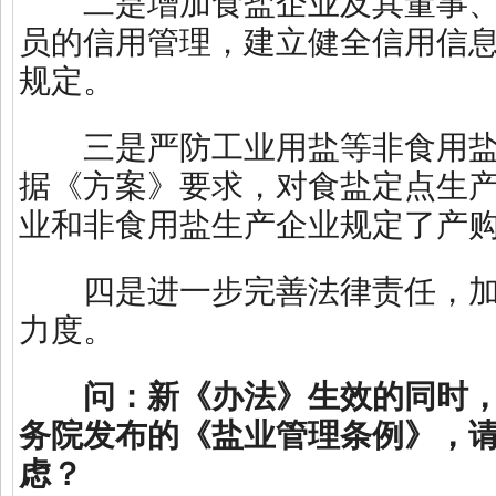
二是增加食盐企业及其董事、
员的信用管理，建立健全信用信
规定。
三是严防工业用盐等非食用盐
据《方案》要求，对食盐定点生
业和非食用盐生产企业规定了产
四是进一步完善法律责任，加
力度。
问：新《办法》生效的同时，还
务院发布的《盐业管理条例》，
虑？