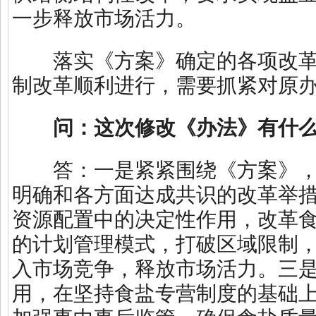
一步释放市场活力。
落实《方案》确定的各项改革
制改革顺利进行，需要抓紧对原
问：这次修改《办法》有什
答：一是紧紧围绕《方案》，
明确和各方面达成共识的改革举
资源配置中的决定性作用，改革
的计划管理模式，打破区域限制
入市场竞争，释放市场活力。三
用，在坚持食盐专营制度的基础