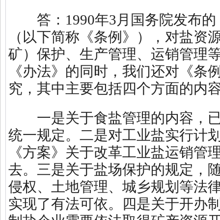
答：1990年3月国务院发布的
（以下简称《条例》），对盐资
矿）保护、生产管理、运销管理
《办法》的同时，我们还对《条
究，其中主要包括四个方面的内
一是关于食盐管理的内容，已
统一规定。二是对工业盐实行计
《方案》关于改革工业盐运销管
去。三是关于盐场保护的规定，
侵权、土地管理、城乡规划等法
实现了有法可依。四是关于开办