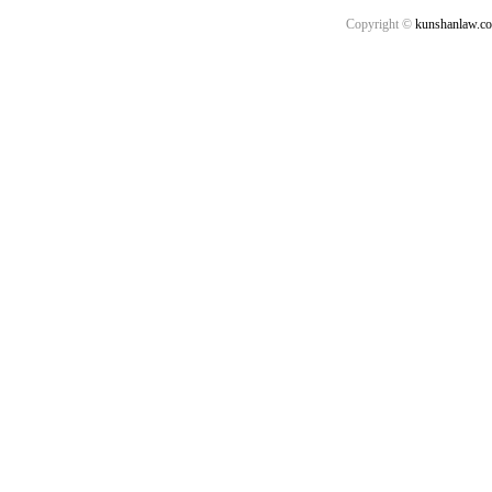
Copyright ©
kunshanlaw.c