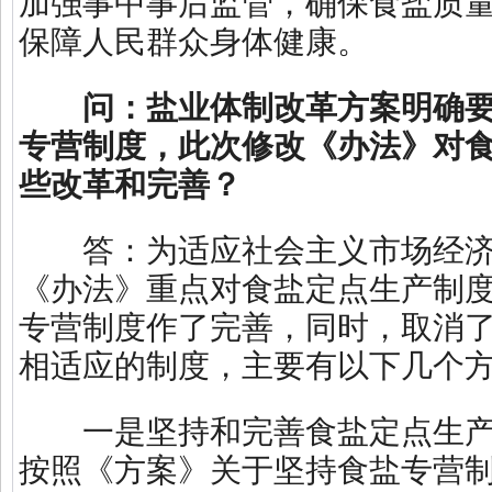
加强事中事后监管，确保食盐质
保障人民群众身体健康。
问：盐业体制改革方案明确
专营制度，此次修改《办法》对
些改革和完善？
答：为适应社会主义市场经济
《办法》重点对食盐定点生产制
专营制度作了完善，同时，取消
相适应的制度，主要有以下几个
一是坚持和完善食盐定点生产
按照《方案》关于坚持食盐专营