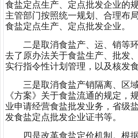
食盐定点生产、定点批发企业的
主管部门按照统一规划、合理布
食盐定点生产、定点批发企业。
二是取消食盐产、运、销等环
去了原办法关于食盐生产、批发
实行指令性计划管理，以及核发
三是取消食盐产销隔离、区域
《方案》关于食盐流通的规定，
业申请经营食盐批发业务，省级
发食盐定点批发企业证书等。
四是改革食盐定价机制。根据