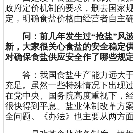
政府定价机制的要求，删去国家
定，明确食盐价格由经营者自主
问：前几年发生过“抢盐”风
新，大家很关心食盐的安全稳定
对确保食盐供应安全作了哪些规
答：我国食盐生产能力远大于
充足。虽然一些特殊情况下出现
在党中央、国务院高度重视下，
很快得到平息。盐业体制改革方
全问题。《办法》也主要从两方