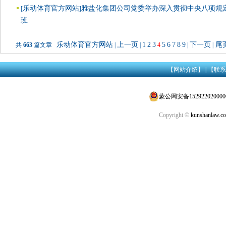
乐动体育官方网站
雅盐化集团公司党委举办深入贯彻中央八项规
[
]
班
乐动体育官方网站
上一页
1
2
3
5
6
7
8
9
下一页
尾
共
663
篇文章
|
|
4
|
|
【网站介绍】
|
【联系
蒙公网安备152922020000
Copyright ©
kunshanlaw.c