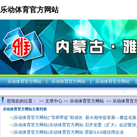
乐动体育官方网站
乐动体育官方网站
乐动体育官方网站
乐动体育官方网站
企业
您现在的位置： >>
文章中心
>>
乐动体育官方网站
>>
乐动体育官
乐动体育官方网站文章列表
乐动体育官方网站
“导师带徒”助成长 薪火相传促发展—雅盐化集
[
]
乐动体育官方网站
乐动体育官方网站 召开党委（扩大）会议暨深
[
]
乐动体育官方网站
乐动体育官方网站 荣获AAA级信用企业
[
]